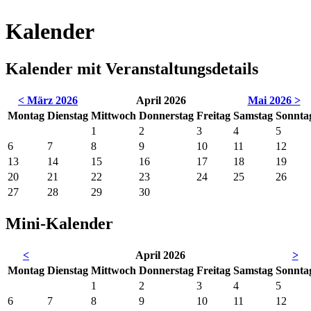
Kalender
Kalender mit Veranstaltungsdetails
< März 2026
April 2026
Mai 2026 >
Montag
Dienstag
Mittwoch
Donnerstag
Freitag
Samstag
Sonnta
1
2
3
4
5
6
7
8
9
10
11
12
13
14
15
16
17
18
19
20
21
22
23
24
25
26
27
28
29
30
Mini-Kalender
<
April 2026
>
Mo
ntag
Di
enstag
Mi
ttwoch
Do
nnerstag
Fr
eitag
Sa
mstag
So
nnta
1
2
3
4
5
6
7
8
9
10
11
12