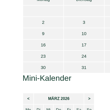
2
3
9
10
16
17
23
24
30
31
Mini-Kalender
<
MÄRZ 2026
>
Mo
Di
Mi
Do
Fr
Sa
So