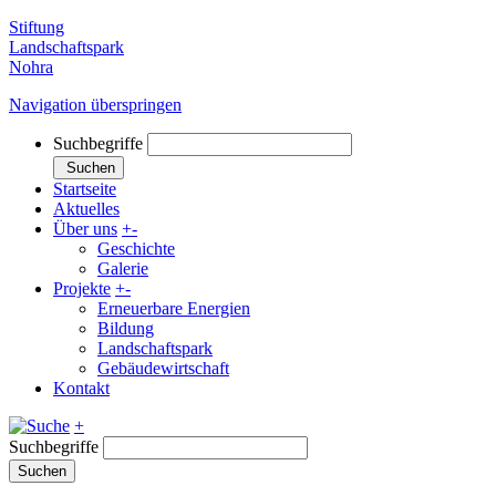
Stiftung
Landschaftspark
Nohra
Navigation überspringen
Suchbegriffe
Suchen
Startseite
Aktuelles
Über uns
+
-
Geschichte
Galerie
Projekte
+
-
Erneuerbare Energien
Bildung
Landschaftspark
Gebäudewirtschaft
Kontakt
+
Suchbegriffe
Suchen